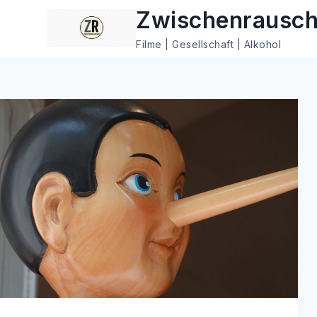
Zum
Zwischenrausc
Inhalt
Filme | Gesellschaft | Alkohol
springen