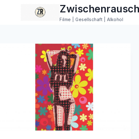
Zum
Zwischenrausc
Inhalt
Filme | Gesellschaft | Alkohol
springen