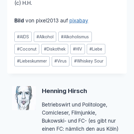
(c) H.H.
Bild
von pixel2013 auf
pixabay
Schlagworte:
#
AIDS
#
Alkohol
#
Alkoholismus
#
Coconut
#
Diskothek
#
HIV
#
Liebe
#
Liebeskummer
#
Virus
#
Whiskey Sour
Henning Hirsch
Betriebswirt und Politologe,
Comicleser, Filmjunkie,
Bukowski- und FC- (es gibt nur
einen FC: nämlich den aus Köln)