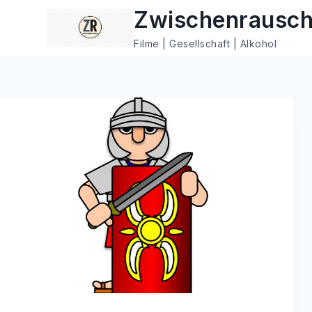
Zum
Zwischenrausc
Inhalt
Filme | Gesellschaft | Alkohol
springen