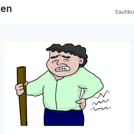
hen
Saufdr