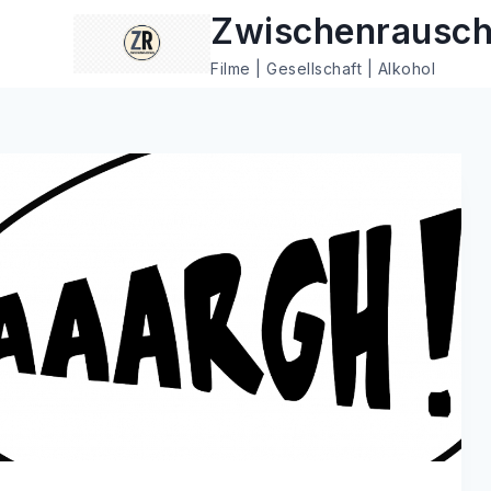
Zum
Zwischenrausc
Inhalt
Filme | Gesellschaft | Alkohol
springen