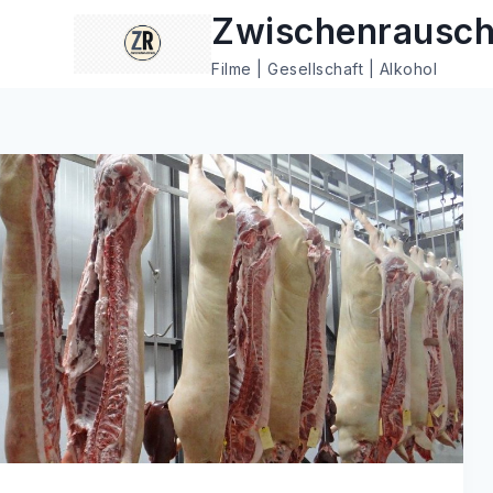
Zum
Zwischenrausc
Inhalt
Filme | Gesellschaft | Alkohol
springen