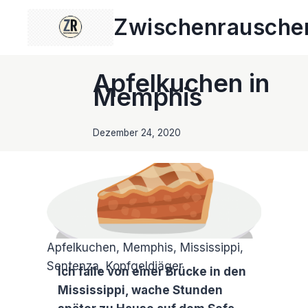
Zum
Zwischenrausche
Inhalt
springen
Apfelkuchen in
Memphis
Dezember 24, 2020
Apfelkuchen, Memphis, Mississippi,
Sentenza, Kopfgeldjäger
Ich falle von einer Brücke in den
Mississippi, wache Stunden