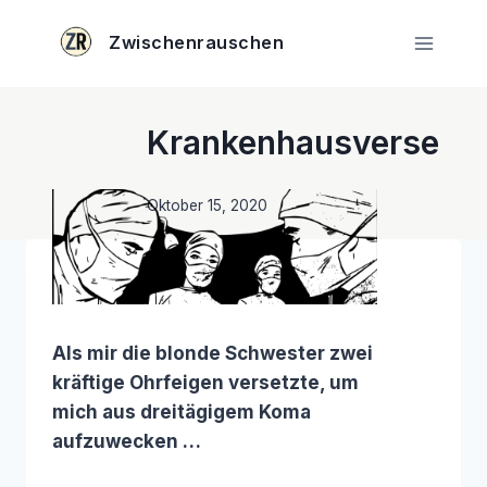
Zum
Inhalt
Zwischenrauschen
springen
Krankenhausverse
Oktober 15, 2020
Als mir die blonde Schwester zwei
kräftige Ohrfeigen versetzte, um
mich aus dreitägigem Koma
aufzuwecken …