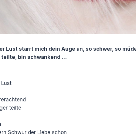
ner Lust starrt mich dein Auge an, so schwer, so müd
r teilte, bin schwankend …
 Lust
verachtend
ger teilte
n
sern Schwur der Liebe schon