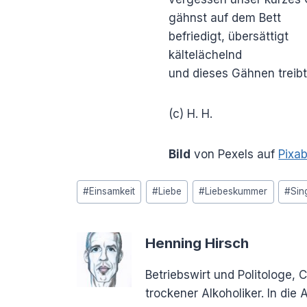
gähnst auf dem Bett
befriedigt, übersättigt
kältelächelnd
und dieses Gähnen treibt
(c) H. H.
Bild
von Pexels auf
Pixa
Schlagworte:
#
Einsamkeit
#
Liebe
#
Liebeskummer
#
Sin
Henning Hirsch
Betriebswirt und Politologe, 
trockener Alkoholiker. In di