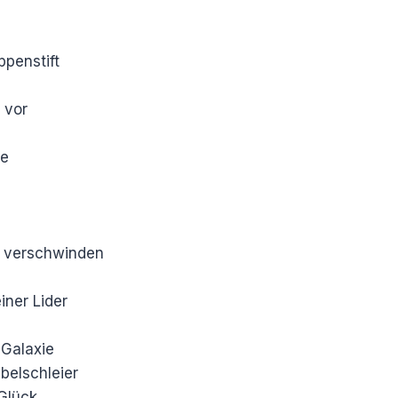
t
ppenstift
 vor
te
s verschwinden
iner Lider
 Galaxie
belschleier
Glück