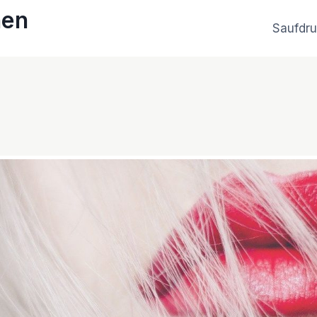
hen
Saufdr