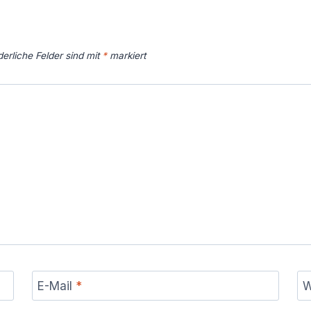
derliche Felder sind mit
*
markiert
E-Mail
*
W