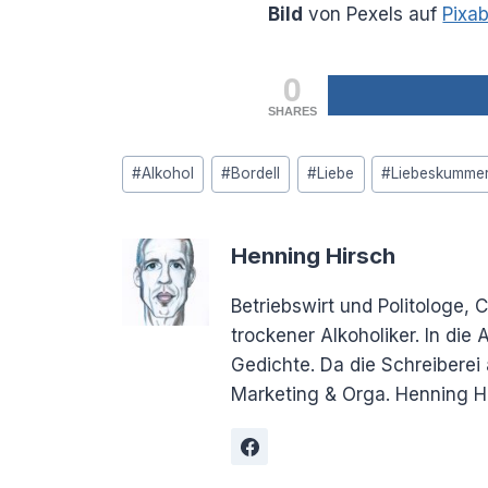
Bild
von Pexels auf
Pixa
0
SHARES
Schlagworte:
#
Alkohol
#
Bordell
#
Liebe
#
Liebeskumme
Henning Hirsch
Betriebswirt und Politologe, 
trockener Alkoholiker. In di
Gedichte. Da die Schreiberei 
Marketing & Orga. Henning Hi