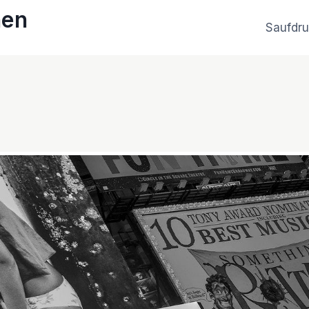
hen
Saufdr