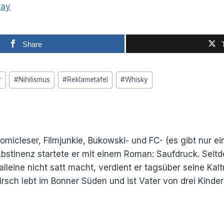
bay
Share
r
#
Nihilismus
#
Reklametafel
#
Whisky
Comicleser, Filmjunkie, Bukowski- und FC- (es gibt nur e
e Abstinenz startete er mit einem Roman: Saufdruck. Sei
alleine nicht satt macht, verdient er tagsüber seine Kal
rsch lebt im Bonner Süden und ist Vater von drei Kinder