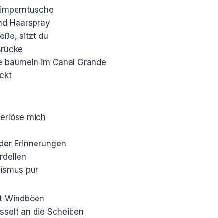
Wimperntusche
nd Haarspray
eße, sitzt du
Brücke
ne baumeln im Canal Grande
ickt
 erlöse mich
der Erinnerungen
rdellen
lismus pur
it Windböen
sselt an die Scheiben