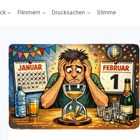
uck
Flimmern
Drucksachen
Stimme
Bild von ChatGPT